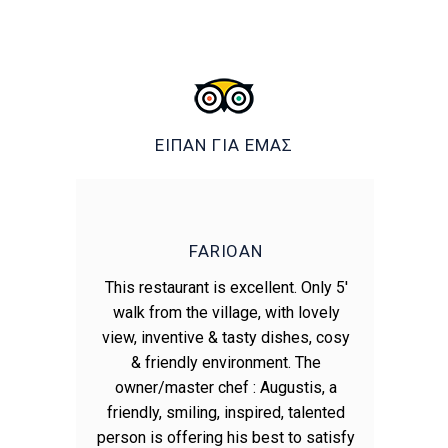
ΕΙΠΑΝ ΓΙΑ ΕΜΑΣ
FARIOAN
vice.
This restaurant is excellent. Only 5'
Πο
d we
walk from the village, with lovely
γεύ
erb.
view, inventive & tasty dishes, cosy
& friendly environment. The
owner/master chef : Augustis, a
friendly, smiling, inspired, talented
person is offering his best to satisfy