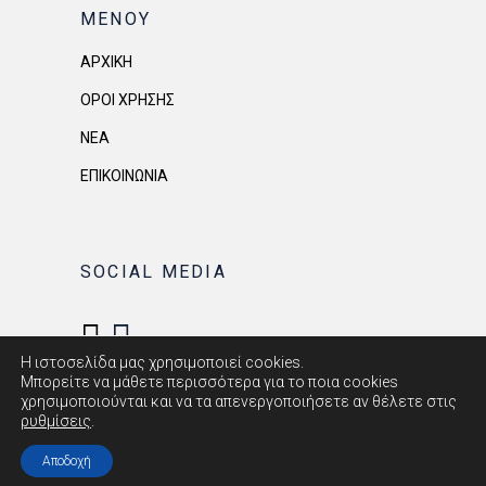
ΜΕΝΟΥ
ΑΡΧΙΚΗ
ΟΡΟΙ ΧΡΗΣΗΣ
ΝΕΑ
ΕΠΙΚΟΙΝΩΝΙΑ
SOCIAL MEDIA
Η ιστοσελίδα μας χρησιμοποιεί cookies.
Μπορείτε να μάθετε περισσότερα για το ποια cookies
χρησιμοποιούνται και να τα απενεργοποιήσετε αν θέλετε στις
ρυθμίσεις
.
Powered by
FOCUS-ON GROUP
Αποδοχή