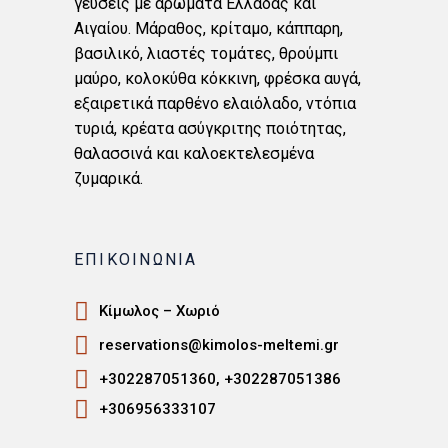
γεύσεις με αρώματα Ελλάδας και
Αιγαίου. Μάραθος, κρίταμο, κάππαρη,
βασιλικό, λιαστές τομάτες, θρούμπι
μαύρο, κολοκύθα κόκκινη, φρέσκα αυγά,
εξαιρετικά παρθένο ελαιόλαδο, ντόπια
τυριά, κρέατα ασύγκριτης ποιότητας,
θαλασσινά και καλοεκτελεσμένα
ζυμαρικά.
ΕΠΙΚΟΙΝΩΝΙΑ
Κίμωλος – Χωριό
reservations@kimolos-meltemi.gr
+302287051360, +302287051386
+306956333107